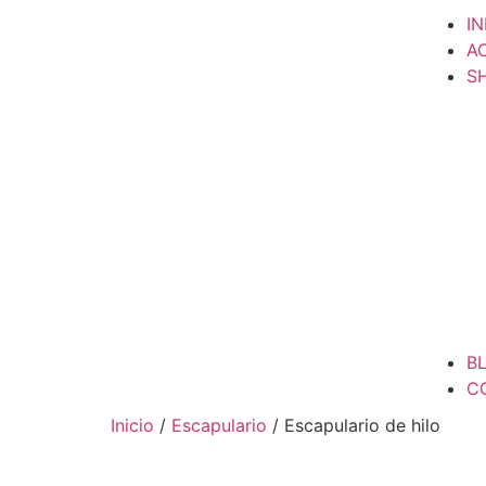
IN
A
S
B
C
Inicio
/
Escapulario
/ Escapulario de hilo