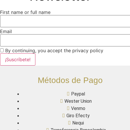
First name or full name
Email
By continuing, you accept the privacy policy
Métodos de Pago
Paypal
Wester Union
Venmo
Giro Efecty
Nequi